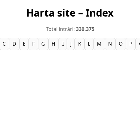
Harta site – Index
Total intrări:
330.375
C
D
E
F
G
H
I
J
K
L
M
N
O
P