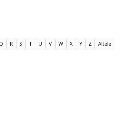
Q
R
S
T
U
V
W
X
Y
Z
Altele