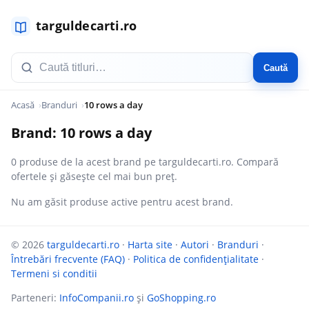
Caută
Acasă
Branduri
10 rows a day
Brand: 10 rows a day
0 produse de la acest brand pe targuldecarti.ro. Compară
ofertele și găsește cel mai bun preț.
Nu am găsit produse active pentru acest brand.
© 2026
targuldecarti.ro
·
Harta site
·
Autori
·
Branduri
·
Întrebări frecvente (FAQ)
·
Politica de confidențialitate
·
Termeni si conditii
Parteneri:
InfoCompanii.ro
și
GoShopping.ro