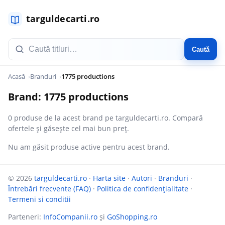
Caută
Acasă
Branduri
1775 productions
Brand: 1775 productions
0 produse de la acest brand pe targuldecarti.ro. Compară
ofertele și găsește cel mai bun preț.
Nu am găsit produse active pentru acest brand.
© 2026
targuldecarti.ro
·
Harta site
·
Autori
·
Branduri
·
Întrebări frecvente (FAQ)
·
Politica de confidențialitate
·
Termeni si conditii
Parteneri:
InfoCompanii.ro
și
GoShopping.ro