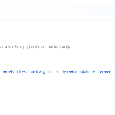
ară ofertele și găsește cel mai bun preț.
·
Întrebări frecvente (FAQ)
·
Politica de confidențialitate
·
Termeni si