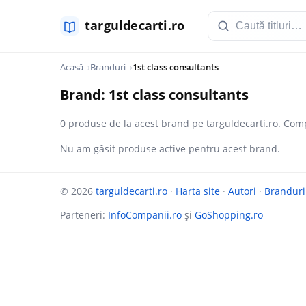
Acasă
Branduri
1st class consultants
Brand: 1st class consultants
0 produse de la acest brand pe targuldecarti.ro. Comp
Nu am găsit produse active pentru acest brand.
© 2026
targuldecarti.ro
·
Harta site
·
Autori
·
Branduri
Parteneri:
InfoCompanii.ro
și
GoShopping.ro