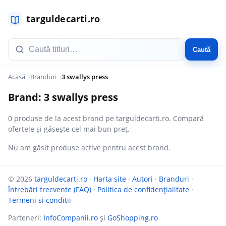
Caută
Acasă
Branduri
3 swallys press
Brand: 3 swallys press
0 produse de la acest brand pe targuldecarti.ro. Compară
ofertele și găsește cel mai bun preț.
Nu am găsit produse active pentru acest brand.
© 2026
targuldecarti.ro
·
Harta site
·
Autori
·
Branduri
·
Întrebări frecvente (FAQ)
·
Politica de confidențialitate
·
Termeni si conditii
Parteneri:
InfoCompanii.ro
și
GoShopping.ro