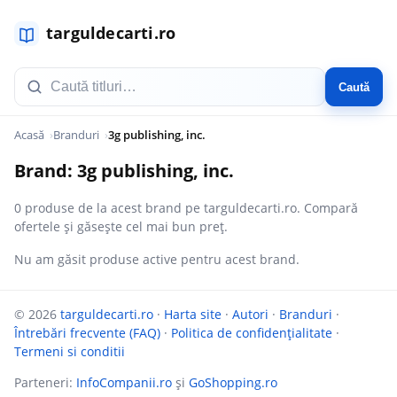
Caută
Acasă
Branduri
3g publishing, inc.
Brand: 3g publishing, inc.
0 produse de la acest brand pe targuldecarti.ro. Compară
ofertele și găsește cel mai bun preț.
Nu am găsit produse active pentru acest brand.
© 2026
targuldecarti.ro
·
Harta site
·
Autori
·
Branduri
·
Întrebări frecvente (FAQ)
·
Politica de confidențialitate
·
Termeni si conditii
Parteneri:
InfoCompanii.ro
și
GoShopping.ro