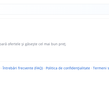
ară ofertele și găsește cel mai bun preț.
·
Întrebări frecvente (FAQ)
·
Politica de confidențialitate
·
Termeni si