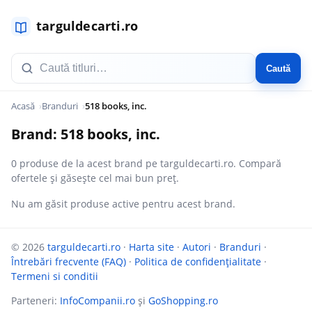
Caută
Acasă
Branduri
518 books, inc.
Brand: 518 books, inc.
0 produse de la acest brand pe targuldecarti.ro. Compară
ofertele și găsește cel mai bun preț.
Nu am găsit produse active pentru acest brand.
© 2026
targuldecarti.ro
·
Harta site
·
Autori
·
Branduri
·
Întrebări frecvente (FAQ)
·
Politica de confidențialitate
·
Termeni si conditii
Parteneri:
InfoCompanii.ro
și
GoShopping.ro