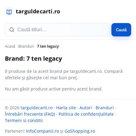
Caută
Acasă
Branduri
7 ten legacy
Brand: 7 ten legacy
0 produse de la acest brand pe targuldecarti.ro. Compară
ofertele și găsește cel mai bun preț.
Nu am găsit produse active pentru acest brand.
© 2026
targuldecarti.ro
·
Harta site
·
Autori
·
Branduri
·
Întrebări frecvente (FAQ)
·
Politica de confidențialitate
·
Termeni si conditii
Parteneri:
InfoCompanii.ro
și
GoShopping.ro