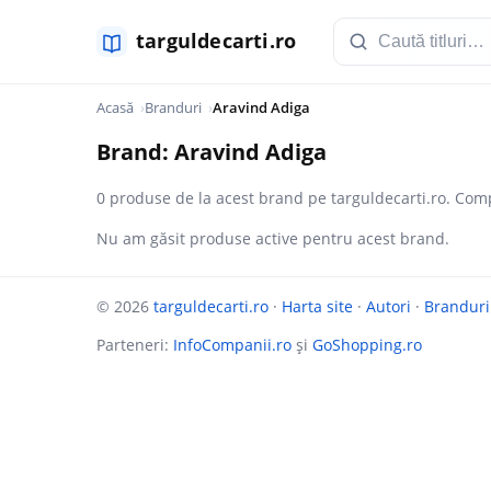
Acasă
Branduri
Aravind Adiga
Brand: Aravind Adiga
0 produse de la acest brand pe targuldecarti.ro. Comp
Nu am găsit produse active pentru acest brand.
© 2026
targuldecarti.ro
·
Harta site
·
Autori
·
Branduri
Parteneri:
InfoCompanii.ro
și
GoShopping.ro