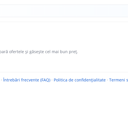
ară ofertele și găsește cel mai bun preț.
·
Întrebări frecvente (FAQ)
·
Politica de confidențialitate
·
Termeni si