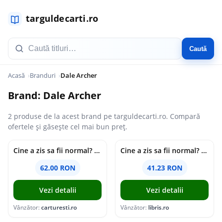
Caută
Acasă
Branduri
Dale Archer
Brand: Dale Archer
2 produse de la acest brand pe targuldecarti.ro. Compară
ofertele și găsește cel mai bun preț.
Cine a zis sa fii normal? Afla cum ceea ce te face diferit te poate face exceptional | Dale Archer
Cine a zis sa fii normal? - Dale Archer
62.00 RON
41.23 RON
Vezi detalii
Vezi detalii
Vânzător:
carturesti.ro
Vânzător:
libris.ro