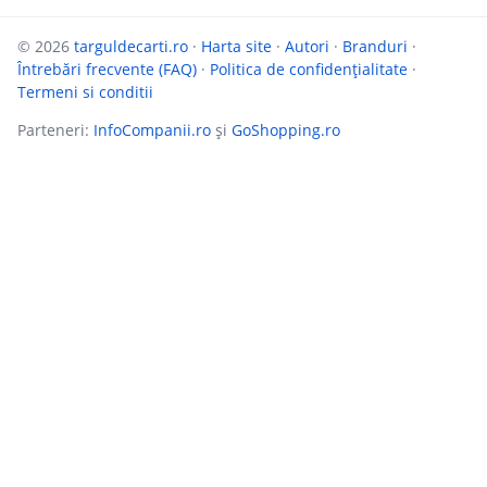
© 2026
targuldecarti.ro
·
Harta site
·
Autori
·
Branduri
·
Întrebări frecvente (FAQ)
·
Politica de confidențialitate
·
Termeni si conditii
Parteneri:
InfoCompanii.ro
și
GoShopping.ro