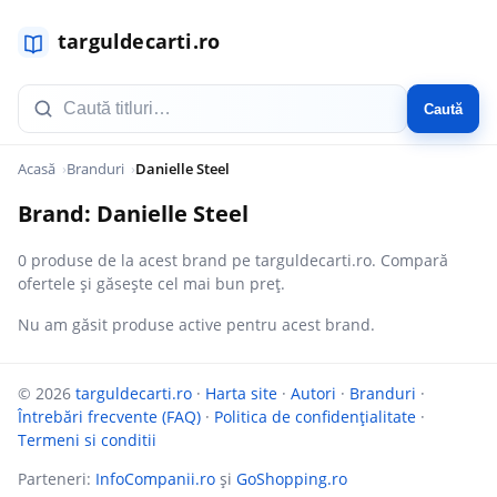
Caută
Acasă
Branduri
Danielle Steel
Brand: Danielle Steel
0 produse de la acest brand pe targuldecarti.ro. Compară
ofertele și găsește cel mai bun preț.
Nu am găsit produse active pentru acest brand.
© 2026
targuldecarti.ro
·
Harta site
·
Autori
·
Branduri
·
Întrebări frecvente (FAQ)
·
Politica de confidențialitate
·
Termeni si conditii
Parteneri:
InfoCompanii.ro
și
GoShopping.ro