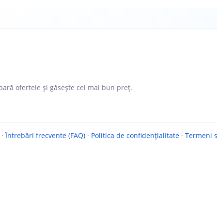
ară ofertele și găsește cel mai bun preț.
·
Întrebări frecvente (FAQ)
·
Politica de confidențialitate
·
Termeni si