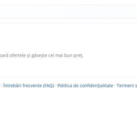
ară ofertele și găsește cel mai bun preț.
·
Întrebări frecvente (FAQ)
·
Politica de confidențialitate
·
Termeni si