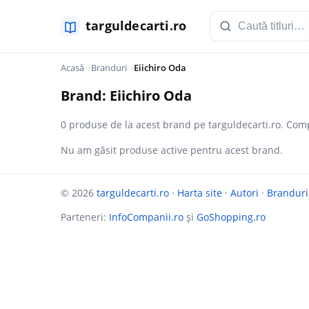
Acasă
Branduri
Eiichiro Oda
Brand: Eiichiro Oda
0 produse de la acest brand pe targuldecarti.ro. Comp
Nu am găsit produse active pentru acest brand.
© 2026
targuldecarti.ro
·
Harta site
·
Autori
·
Branduri
Parteneri:
InfoCompanii.ro
și
GoShopping.ro