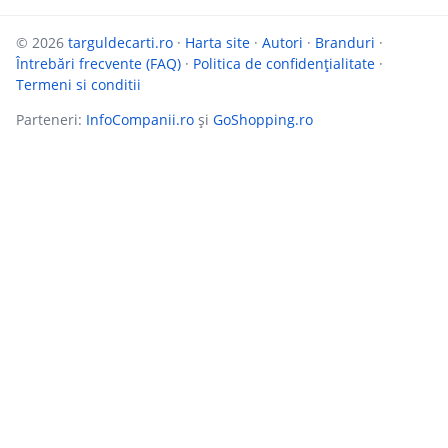
© 2026
targuldecarti.ro
·
Harta site
·
Autori
·
Branduri
·
Întrebări frecvente (FAQ)
·
Politica de confidențialitate
·
Termeni si conditii
Parteneri:
InfoCompanii.ro
și
GoShopping.ro