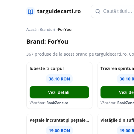
Acasă
Branduri
ForYou
Brand: ForYou
367 produse de la acest brand pe targuldecarti.ro. Co
Iubeste-ti corpul
Trezirea spiritua
38.10 RON
30.10 
Vezi detalii
Vezi det
Vânzător:
BookZone.ro
Vânzător:
BookZone
Peștele încruntat și peștele zâmbitor
Vietățile din suf
19.00 RON
19.00 