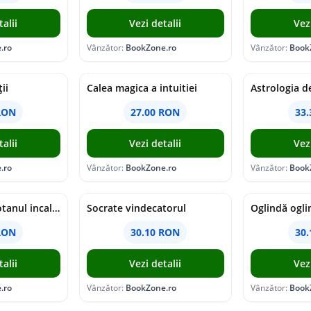
alii
Vezi detalii
Vez
.ro
Vânzător:
BookZone.ro
Vânzător:
Book
ii
Calea magica a intuitiei
RON
27.00 RON
33
alii
Vezi detalii
Vez
.ro
Vânzător:
BookZone.ro
Vânzător:
Book
Ce ne invata: Motanul incaltat
Socrate vindecatorul
RON
30.10 RON
30
alii
Vezi detalii
Vez
.ro
Vânzător:
BookZone.ro
Vânzător:
Book