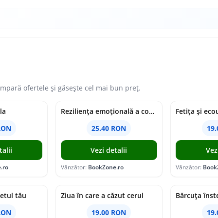
mpară ofertele și găsește cel mai bun preț.
la
Reziliența emoțională a copiilor
Fetița și eco
RON
25.40 RON
19
alii
Vezi detalii
Vez
.ro
Vânzător:
BookZone.ro
Vânzător:
Book
letul tău
Ziua în care a căzut cerul
Bărcuța înst
RON
19.00 RON
19