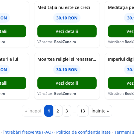
a
Meditația nu este ce crezi
Meditația pe
RON
30.10 RON
30
alii
Vezi detalii
Vez
.ro
Vânzător:
BookZone.ro
Vânzător:
Book
turile lui
Moartea religiei si renasterea spiritului
Imperiul digi
RON
30.10 RON
30
alii
Vezi detalii
Vez
.ro
Vânzător:
BookZone.ro
Vânzător:
Book
« Înapoi
1
2
3
…
13
Înainte »
·
Întrebări frecvente (FAQ)
·
Politica de confidențialitate
·
Termeni si