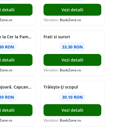
i detalii
Vezi detalii
Zone.ro
Vânzător:
BookZone.ro
Astrologia de la Cer la Pamant
Frati si surori
.30 RON
33.30 RON
i detalii
Vezi detalii
Zone.ro
Vânzător:
BookZone.ro
Oglindă oglinjoară. Capcanele frumuseții
Trăiește-ți scopul
.10 RON
30.10 RON
i detalii
Vezi detalii
Zone.ro
Vânzător:
BookZone.ro