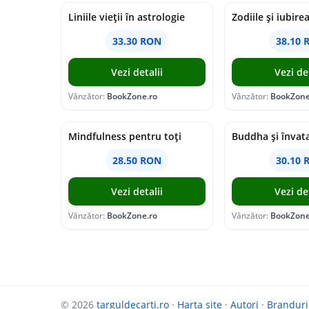
Liniile vieții în astrologie
Zodiile și iubire
33.30 RON
38.10 
Vezi detalii
Vezi det
Vânzător:
BookZone.ro
Vânzător:
BookZone
Mindfulness pentru toţi
Buddha şi învata
28.50 RON
30.10 
Vezi detalii
Vezi det
Vânzător:
BookZone.ro
Vânzător:
BookZone
© 2026
targuldecarti.ro
·
Harta site
·
Autori
·
Branduri