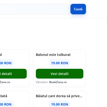
Caută
ul
Balonul este tulburat
.00 RON
19.00 RON
i detalii
Vezi detalii
Zone.ro
Vânzător:
BookZone.ro
elată
Băiatul care dorea să privească soarele
.00 RON
19.00 RON