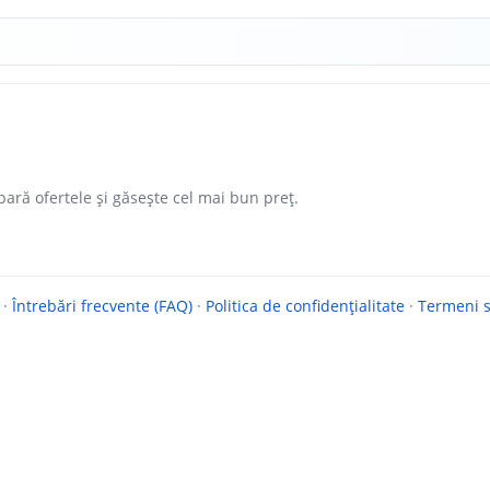
ară ofertele și găsește cel mai bun preț.
·
Întrebări frecvente (FAQ)
·
Politica de confidențialitate
·
Termeni si