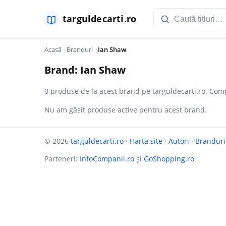
Acasă
Branduri
Ian Shaw
Brand: Ian Shaw
0 produse de la acest brand pe targuldecarti.ro. Comp
Nu am găsit produse active pentru acest brand.
© 2026
targuldecarti.ro
·
Harta site
·
Autori
·
Branduri
Parteneri:
InfoCompanii.ro
și
GoShopping.ro