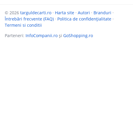
© 2026
targuldecarti.ro
·
Harta site
·
Autori
·
Branduri
·
Întrebări frecvente (FAQ)
·
Politica de confidențialitate
·
Termeni si conditii
Parteneri:
InfoCompanii.ro
și
GoShopping.ro