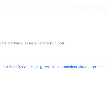
ară ofertele și găsește cel mai bun preț.
·
Întrebări frecvente (FAQ)
·
Politica de confidențialitate
·
Termeni si