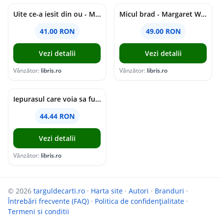
Uite ce-a iesit din ou - Margaret Wise Brown
Micul brad - Margaret Wise Brown
41.00 RON
49.00 RON
Vezi detalii
Vezi detalii
Vânzător:
libris.ro
Vânzător:
libris.ro
Iepurasul care voia sa fuga de acasa - Margaret Wise Brown
44.44 RON
Vezi detalii
Vânzător:
libris.ro
© 2026
targuldecarti.ro
·
Harta site
·
Autori
·
Branduri
·
Întrebări frecvente (FAQ)
·
Politica de confidențialitate
·
Termeni si conditii