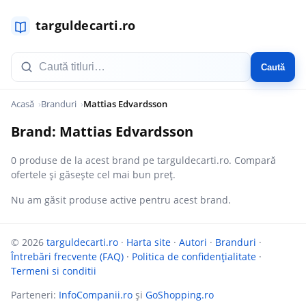
Caută
Acasă
Branduri
Mattias Edvardsson
Brand: Mattias Edvardsson
0 produse de la acest brand pe targuldecarti.ro. Compară
ofertele și găsește cel mai bun preț.
Nu am găsit produse active pentru acest brand.
© 2026
targuldecarti.ro
·
Harta site
·
Autori
·
Branduri
·
Întrebări frecvente (FAQ)
·
Politica de confidențialitate
·
Termeni si conditii
Parteneri:
InfoCompanii.ro
și
GoShopping.ro