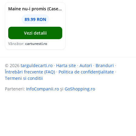
Maine nu-i promis (Caseta) | Grasu XXL
89.99 RON
Vezi detalii
Vânzător:
carturesti.ro
© 2026
targuldecarti.ro
·
Harta site
·
Autori
·
Branduri
·
Întrebări frecvente (FAQ)
·
Politica de confidențialitate
·
Termeni si conditii
Parteneri:
InfoCompanii.ro
și
GoShopping.ro