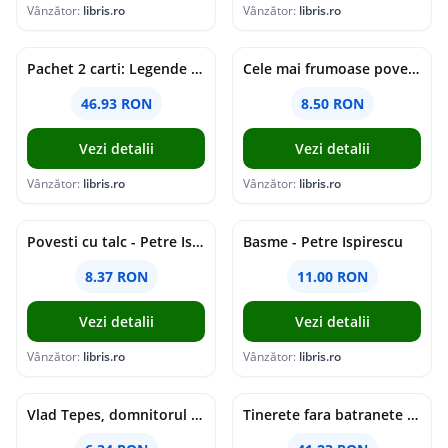
Vânzător:
libris.ro
Vânzător:
libris.ro
Pachet 2 carti: Legende sau basmele romanilor + Snoave. Povesti morale. Povestiri istorice - Petre Ispirescu
Cele mai frumoase povesti - Petre Ispirescu
46.93 RON
8.50 RON
Vezi detalii
Vezi detalii
Vânzător:
libris.ro
Vânzător:
libris.ro
Povesti cu talc - Petre Ispirescu
Basme - Petre Ispirescu
8.37 RON
11.00 RON
Vezi detalii
Vezi detalii
Vânzător:
libris.ro
Vânzător:
libris.ro
Vlad Tepes, domnitorul Tarii Romanesti - Petre Ispirescu
Tinerete fara batranete si viata fara de moarte - Petre Ispirescu