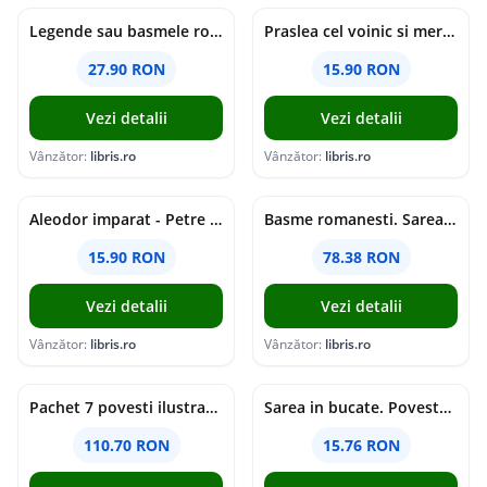
Legende sau basmele romanilor - Petre Ispirescu
Praslea cel voinic si merele de aur - Petre Ispirescu
27.90 RON
15.90 RON
Vezi detalii
Vezi detalii
Vânzător:
libris.ro
Vânzător:
libris.ro
Aleodor imparat - Petre Ispirescu
Basme romanesti. Sarea-n bucate si alte povesti cu talc - Petre Ispirescu
15.90 RON
78.38 RON
Vezi detalii
Vezi detalii
Vânzător:
libris.ro
Vânzător:
libris.ro
Pachet 7 povesti ilustrate autori romani
Sarea in bucate. Poveste ilustrata - Petre Ispirescu
110.70 RON
15.76 RON