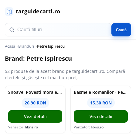
Caută
Acasă
Branduri
Petre Ispirescu
Brand: Petre Ispirescu
52 produse de la acest brand pe targuldecarti.ro. Compară
ofertele și găsește cel mai bun preț.
Snoave. Povesti morale. Povestiri istorice - Petre Ispirescu
Basmele Romanilor - Petre Ispirescu
26.90 RON
15.30 RON
Vezi detalii
Vezi detalii
Vânzător:
libris.ro
Vânzător:
libris.ro