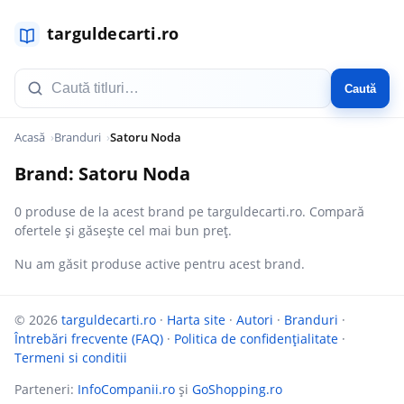
Caută
Acasă
Branduri
Satoru Noda
Brand: Satoru Noda
0 produse de la acest brand pe targuldecarti.ro. Compară
ofertele și găsește cel mai bun preț.
Nu am găsit produse active pentru acest brand.
© 2026
targuldecarti.ro
·
Harta site
·
Autori
·
Branduri
·
Întrebări frecvente (FAQ)
·
Politica de confidențialitate
·
Termeni si conditii
Parteneri:
InfoCompanii.ro
și
GoShopping.ro