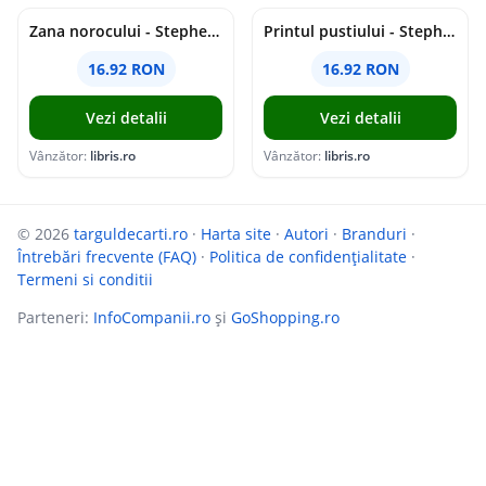
Zana norocului - Stephen Sander
Printul pustiului - Stephen Sander
16.92 RON
16.92 RON
Vezi detalii
Vezi detalii
Vânzător:
libris.ro
Vânzător:
libris.ro
© 2026
targuldecarti.ro
·
Harta site
·
Autori
·
Branduri
·
Întrebări frecvente (FAQ)
·
Politica de confidențialitate
·
Termeni si conditii
Parteneri:
InfoCompanii.ro
și
GoShopping.ro