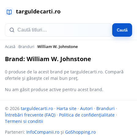
Caută
Acasă
Branduri
William W. Johnstone
Brand: William W. Johnstone
0 produse de la acest brand pe targuldecarti.ro. Compară
ofertele și găsește cel mai bun preț.
Nu am găsit produse active pentru acest brand.
© 2026
targuldecarti.ro
·
Harta site
·
Autori
·
Branduri
·
Întrebări frecvente (FAQ)
·
Politica de confidențialitate
·
Termeni si conditii
Parteneri:
InfoCompanii.ro
și
GoShopping.ro