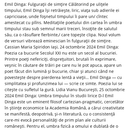
Emil Dinga: Fulgurații de simțire Călătorind pe ulițele
timpului, Emil Dinga își retrăiește, liric, viața sub adierile ei
capricioase, unde foșnetul timpului îi pare un/ cîntec
amestecat cu plîns. Meditațiile poetului din cartea În umbra
timpului stau sub semnul marii treceri, însoțite de salutul
său, ca o răsuflare fierbinte,/ care topește clipa. Noul volum
de versuri vibrează eminescian în fulgurații de simțire.
Cassian Maria Spiridon Iași, 24 octombrie 2024 Emil Dinga:
Poezia ca bucurie Secolul XXI nu este un secol al bucuriei.
Printre poeți nefericiți, disprețuitori, brutali în exprimare,
veșnic în căutare de trăiri pe care nu le pot apuca, apare un
poet făcut din lumină şi bucurie, chiar şi atunci când ne
povestește despre pierderea lentă a vieții… Emil Dinga — cu
simplitatea şi profunzimea lui — scrie ce simte. Poezia lui se
citește cu sufletul la gură. Lidia Vianu București, 25 octombrie
2024 Emil Dinga: Umbra timpului în studii lirice D-l Emil
Dinga este un eminent filosof cartezian-pragmatic, cercetător
în științe economice la Academia Română, a cărui creativitate
se manifestă, deopotrivă, și-n literatură, cu o consistență
care-mi evocă personalități de prim plan ale culturii
românești. Pentru el, umbra fizică a omului e dublată de o