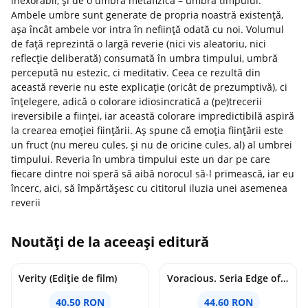
inexorabil, și de o umbră metafizică – umbra timpului.
Ambele umbre sunt generate de propria noastră existență,
așa încât ambele vor intra în neființă odată cu noi. Volumul
de față reprezintă o largă reverie (nici vis aleatoriu, nici
reflecție deliberată) consumată în umbra timpului, umbră
percepută nu estezic, ci meditativ. Ceea ce rezultă din
această reverie nu este explicație (oricât de prezumptivă), ci
înțelegere, adică o colorare idiosincratică a (pe)trecerii
ireversibile a ființei, iar această colorare impredictibilă aspiră
la crearea emoției ființării. Aș spune că emoția ființării este
un fruct (nu mereu cules, și nu de oricine cules, al) al umbrei
timpului. Reveria în umbra timpului este un dar pe care
fiecare dintre noi speră să aibă norocul să-l primească, iar eu
încerc, aici, să împărtășesc cu cititorul iluzia unei asemenea
reverii
Noutăți de la aceeași editură
Verity (Ediție de film)
Voracious. Seria Edge of Darkness Vol.2
40.50 RON
44.60 RON