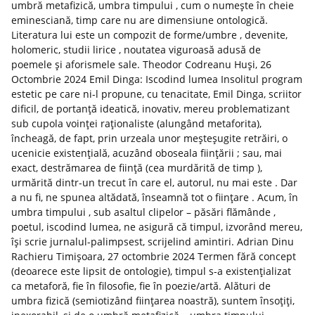
umbră metafizică, umbra timpului , cum o numește în cheie
eminesciană, timp care nu are dimensiune ontologică.
Literatura lui este un compozit de forme/umbre , devenite,
holomeric, studii lirice , noutatea viguroasă adusă de
poemele și aforismele sale. Theodor Codreanu Huși, 26
Octombrie 2024 Emil Dinga: Iscodind lumea Insolitul program
estetic pe care ni-l propune, cu tenacitate, Emil Dinga, scriitor
dificil, de portanță ideatică, inovativ, mereu problematizant
sub cupola voinței raționaliste (alungând metaforita),
încheagă, de fapt, prin urzeala unor meșteșugite retrăiri, o
ucenicie existențială, acuzând oboseala ființării ; sau, mai
exact, destrămarea de ființă (cea murdărită de timp ),
urmărită dintr-un trecut în care el, autorul, nu mai este . Dar
a nu fi, ne spunea altădată, înseamnă tot o ființare . Acum, în
umbra timpului , sub asaltul clipelor – păsări flămânde ,
poetul, iscodind lumea, ne asigură că timpul, izvorând mereu,
își scrie jurnalul-palimpsest, scrijelind amintiri. Adrian Dinu
Rachieru Timișoara, 27 octombrie 2024 Termen fără concept
(deoarece este lipsit de ontologie), timpul s-a existențializat
ca metaforă, fie în filosofie, fie în poezie/artă. Alături de
umbra fizică (semiotizând ființarea noastră), suntem însoțiți,