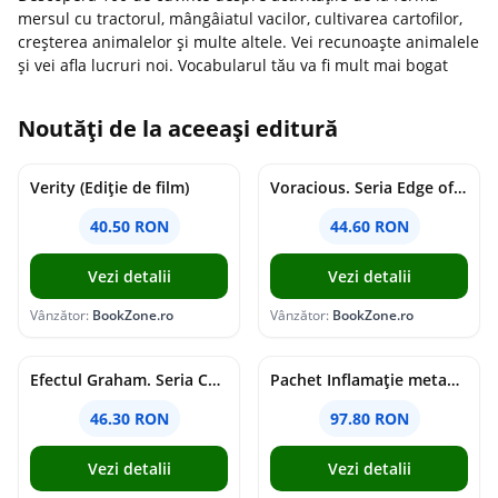
mersul cu tractorul, mângâiatul vacilor, cultivarea cartofilor,
creșterea animalelor și multe altele. Vei recunoaște animalele
și vei afla lucruri noi. Vocabularul tău va fi mult mai bogat
Noutăți de la aceeași editură
Verity (Ediție de film)
Voracious. Seria Edge of Darkness Vol.2
40.50 RON
44.60 RON
Vezi detalii
Vezi detalii
Vânzător:
BookZone.ro
Vânzător:
BookZone.ro
Efectul Graham. Seria Campus Diaries Vol.1
Pachet Inflamație metabolism și creier
46.30 RON
97.80 RON
Vezi detalii
Vezi detalii