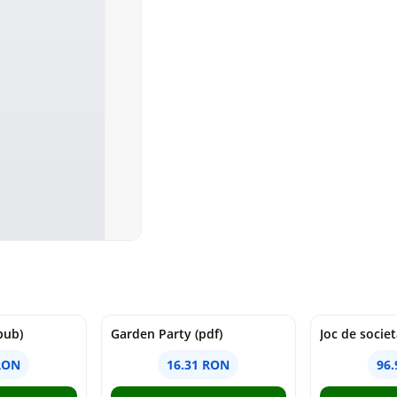
pub)
Garden Party (pdf)
RON
16.31 RON
96