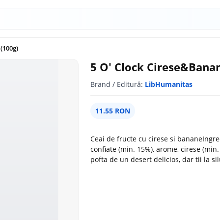
(100g)
5 O' Clock Cirese&Banan
Brand / Editură:
LibHumanitas
11.55 RON
Ceai de fructe cu cirese si bananeIngre
confiate (min. 15%), arome, cirese (min.
pofta de un desert delicios, dar tii la s