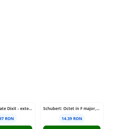
Joc de societate Dixit - extensia Revelations
Schubert: Octet in F major, D803
.97 RON
14.39 RON