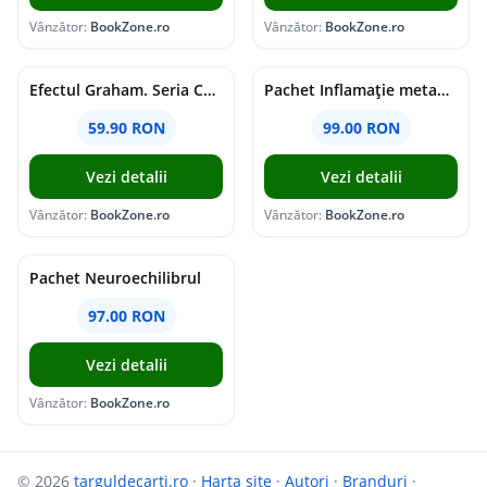
Vânzător:
BookZone.ro
Vânzător:
BookZone.ro
Efectul Graham. Seria Campus Diaries Vol.1
Pachet Inflamație metabolism și creier
59.90 RON
99.00 RON
Vezi detalii
Vezi detalii
Vânzător:
BookZone.ro
Vânzător:
BookZone.ro
Pachet Neuroechilibrul
97.00 RON
Vezi detalii
Vânzător:
BookZone.ro
© 2026
targuldecarti.ro
·
Harta site
·
Autori
·
Branduri
·