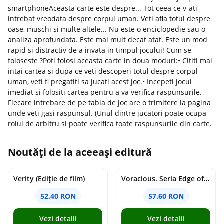
smartphoneAceasta carte este despre... Tot ceea ce v-ati
intrebat vreodata despre corpul uman. Veti afla totul despre
oase, muschi si multe altele... Nu este o enciclopedie sau o
analiza aprofundata. Este mai mult decat atat. Este un mod
rapid si distractiv de a invata in timpul jocului! Cum se
foloseste ?Poti folosi aceasta carte in doua moduri:• Cititi mai
intai cartea si dupa ce veti descoperi totul despre corpul
uman, veti fi pregatiti sa jucati acest joc.• Incepeti jocul
imediat si folositi cartea pentru a va verifica raspunsurile.
Fiecare intrebare de pe tabla de joc are o trimitere la pagina
unde veti gasi raspunsul. (Unul dintre jucatori poate ocupa
rolul de arbitru si poate verifica toate raspunsurile din carte.
Noutăți de la aceeași editură
Verity (Ediție de film)
Voracious. Seria Edge of Darkness Vol.2
52.40 RON
57.60 RON
Vezi detalii
Vezi detalii