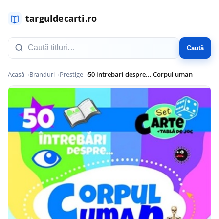
Caută
Acasă
Branduri
Prestige
50 intrebari despre... Corpul uman