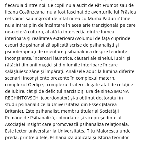
fiecăruia dintre noi. Ce copil nu a auzit de Făt-Frumos sau de
Ileana Cosânzeana, nu a fost fascinat de aventurile lui Prâslea
cel voinic sau îngrozit de întâl nirea cu Muma Pădurii? Cine
nu a intrat plin de încântare în acea arie tranzițională pe care
ne-o oferă cultura, aflată la intersecția dintre lumea
interioară și realitatea exterioară?Volumul de față cuprinde
eseuri de psihanaliză aplicată scrise de psihanaliști și
psihoterapeuți de orientare psihanalitică despre tendințe
inconștiente, încercări lăuntrice, căutări ale sinelui, iubiri și
rătăciri din anii magici și din lumile interioare în care
sălășluiesc zâne și împărați. Analizele aduc la lumină diferite
scenarii inconștiente prezente în complexul matern,
complexul Oedip și complexul fratern, legate atât de relațiile
de iubire, cât și de deficitul narcisic și ura de sine.SIMONA
REGHINTOVSCHI (coordonator) și-a obtinut doctoratul în
studii psihanalitice la Universitatea din Essex (Marea
Britanie). Este psihanalist, membru titular al Societății
Române de Psihanaliză, cofondator și vicepreședinte al
Asociației Insight care promovează psihanaliza relațională.
Este lector universitar la Universitatea Titu Maiorescu unde
predă, printre altele, Psihanaliza aplicată și Istoria teoriilor