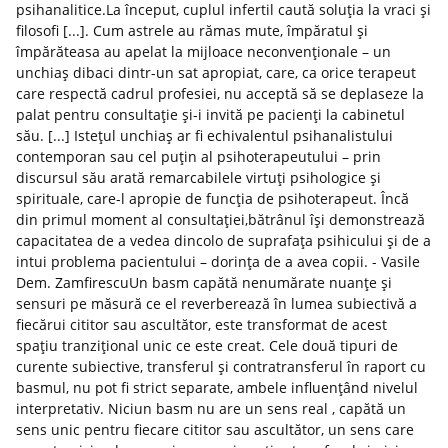
psihanalitice.La început, cuplul infertil caută soluția la vraci și
filosofi [...]. Cum astrele au rămas mute, împăratul și
împărăteasa au apelat la mijloace neconvenționale – un
unchiaș dibaci dintr-un sat apropiat, care, ca orice terapeut
care respectă cadrul profesiei, nu acceptă să se deplaseze la
palat pentru consultație și-i invită pe pacienți la cabinetul
său. [...] Istețul unchiaș ar fi echivalentul psihanalistului
contemporan sau cel puțin al psihoterapeutului – prin
discursul său arată remarcabilele virtuți psihologice și
spirituale, care-l apropie de funcția de psihoterapeut. Încă
din primul moment al consultației,bătrânul își demonstrează
capacitatea de a vedea dincolo de suprafața psihicului și de a
intui problema pacientului – dorința de a avea copii. - Vasile
Dem. ZamfirescuUn basm capătă nenumărate nuanțe și
sensuri pe măsură ce el reverberează în lumea subiectivă a
fiecărui cititor sau ascultător, este transformat de acest
spaţiu tranziţional unic ce este creat. Cele două tipuri de
curente subiective, transferul și contratransferul în raport cu
basmul, nu pot fi strict separate, ambele influenţând nivelul
interpretativ. Niciun basm nu are un sens real , capătă un
sens unic pentru fiecare cititor sau ascultător, un sens care