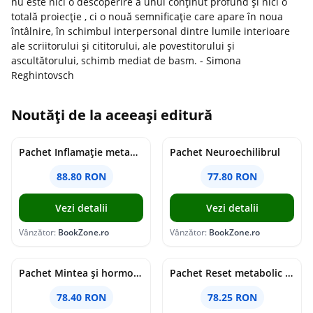
nu este nici o descoperire a unui conţinut profund și nici o
totală proiecţie , ci o nouă semnificaţie care apare în noua
întâlnire, în schimbul interpersonal dintre lumile interioare
ale scriitorului și cititorului, ale povestitorului și
ascultătorului, schimb mediat de basm. - Simona
Reghintovsch
Noutăți de la aceeași editură
Pachet Inflamație metabolism și creier
Pachet Neuroechilibrul
88.80 RON
77.80 RON
Vezi detalii
Vezi detalii
Vânzător:
BookZone.ro
Vânzător:
BookZone.ro
Pachet Mintea și hormonii tăi
Pachet Reset metabolic complet
78.40 RON
78.25 RON