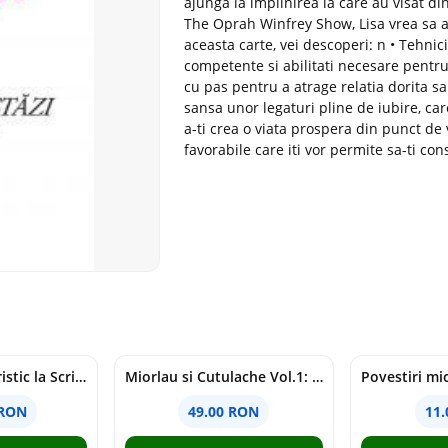
ajunga la implinirea la care au visat d
The Oprah Winfrey Show, Lisa vrea sa ai
aceasta carte, vei descoperi: n • Tehnic
competente si abilitati necesare pentru a
cu pas pentru a atrage relatia dorita sa
sansa unor legaturi pline de iubire, car
a-ti crea o viata prospera din punct de 
favorabile care iti vor permite sa-ti cons
Comentariu Patristic la Scriptura. Vechiul Testament II. Geneza, 12-50 - George Claudiu Tutu, Mark Sheridan, Alexander Baumgarten, Thomas C. Oden
Miorlau si Cutulache Vol.1: Cu bicicleta pana la Luna - Timo Parvela
 RON
49.00 RON
11