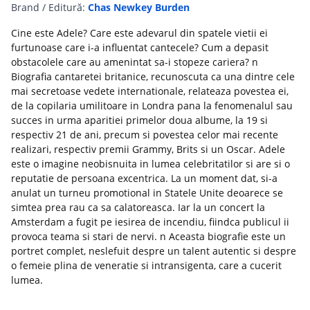
Brand / Editură:
Chas Newkey Burden
Cine este Adele? Care este adevarul din spatele vietii ei
furtunoase care i-a influentat cantecele? Cum a depasit
obstacolele care au amenintat sa-i stopeze cariera? n
Biografia cantaretei britanice, recunoscuta ca una dintre cele
mai secretoase vedete internationale, relateaza povestea ei,
de la copilaria umilitoare in Londra pana la fenomenalul sau
succes in urma aparitiei primelor doua albume, la 19 si
respectiv 21 de ani, precum si povestea celor mai recente
realizari, respectiv premii Grammy, Brits si un Oscar. Adele
este o imagine neobisnuita in lumea celebritatilor si are si o
reputatie de persoana excentrica. La un moment dat, si-a
anulat un turneu promotional in Statele Unite deoarece se
simtea prea rau ca sa calatoreasca. Iar la un concert la
Amsterdam a fugit pe iesirea de incendiu, fiindca publicul ii
provoca teama si stari de nervi. n Aceasta biografie este un
portret complet, neslefuit despre un talent autentic si despre
o femeie plina de veneratie si intransigenta, care a cucerit
lumea.