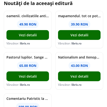
Noutăți de la aceeași editură
oamenii. civilizatiile antice si lucrurile uluitoare pe care le-au creat - jonny marx, charlie davis
mapamondul. tot ce poti invata dintr-o harta - raquel martin
49.90 RON
39.90 RON
Vezi detalii
Vezi detalii
Vânzător:
libris.ro
Vânzător:
libris.ro
Pastorul lupilor. Sange de varcolac - Larisa Toader
Nationalism and Xenophobia in Post-Soviet Russia - Ioana Madalina Miron
65.00 RON
43.00 RON
Vezi detalii
Vezi detalii
Vânzător:
libris.ro
Vânzător:
libris.ro
Comentariu Patristic la Scriptura. Vechiul Testament II. Geneza, 12-50 - George Claudiu Tutu, Mark Sheridan, Alexander Baumgarten, Thomas C. Oden
109.00 RON