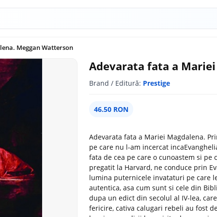
alena. Meggan Watterson
Adevarata fata a Marie
Brand / Editură:
Prestige
46.50 RON
Adevarata fata a Mariei Magdalena. Prim
pe care nu l-am incercat incaEvangheli
fata de cea pe care o cunoastem si pe
pregatit la Harvard, ne conduce prin Ev
lumina puternicele invataturi pe care le
autentica, asa cum sunt si cele din Bibl
dupa un edict din secolul al IV-lea, care
fericire, cativa calugari rebeli au fost d