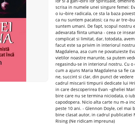
lor si a gan¬dirii lor spirituale, omen
scrisa in numele unei singure femei: E
o iu¬bire radicala, ce sta la baza pove
ca nu suntem pacatosi; ca nu ar tre¬bu
suntem umani. De fapt, scopul nostru es
adevarata fiinta umana - ceea ce inseam
complicat si limitat, dar, totodata, avem
facut este sa privim in interiorul nost
Magdalena, asa cum ne povatuieste Eva
vietilor noastre marunte, sa putem vedea
regasindu-se in interiorul nostru. Cu o 
cum a ajuns Maria Magdalena sa fie cara
ne, succint si clar, din punct de vedere i
cadrul miscarii timpurii dedicate lui H
in care descoperirea Evan ¬gheliei Mari
bire care nu se termina niciodata, o iu
capodopera. Nicio alta carte nu m-a in
peste 10 ani. - Glennon Doyle, cel mai bi
bine clasat autor, in cadrul publicatie
Rising (Ne ridicam impreuna)