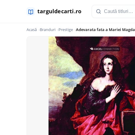
Acasă
Branduri
Prestige
Adevarata fata a Mariei Magd