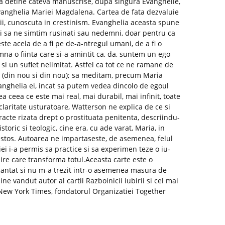
irea detine cateva manuscrise, dupa singura Evanghelie,
vanghelia Mariei Magdalena. Cartea de fata dezvaluie
stii, cunoscuta in crestinism. Evanghelia aceasta spune
i sa ne simtim rusinati sau nedemni, doar pentru ca
te acela de a fi pe de-a-ntregul umani, de a fi o
na o fiinta care si-a amintit ca, da, suntem un ego
 si un suflet nelimitat. Astfel ca tot ce ne ramane de
ru (din nou si din nou); sa meditam, precum Maria
nghelia ei, incat sa putem vedea dincolo de egoul
 ceea ce este mai real, mai durabil, mai infinit, toate
claritate usturatoare, Watterson ne explica de ce si
cte rizata drept o prostituata penitenta, descriindu-
storic si teologic, cine era, cu ade varat, Maria, in
ristos. Autoarea ne impartaseste, de asemenea, felul
ei i-a permis sa practice si sa experimen teze o iu-
bire care transforma totul.Aceasta carte este o
cantat si nu m-a trezit intr-o asemenea masura de
ne vandut autor al cartii Razboinicii iubirii si cel mai
i New York Times, fondatorul Organizatiei Together