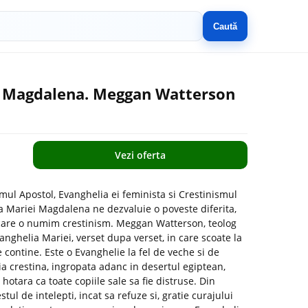
Caută
i Magdalena. Meggan Watterson
Vezi oferta
ul Apostol, Evanghelia ei feminista si Crestinismul
a Mariei Magdalena ne dezvaluie o poveste diferita,
 care o numim crestinism. Meggan Watterson, teolog
anghelia Mariei, verset dupa verset, in care scoate la
 contine. Este o Evanghelie la fel de veche si de
ia crestina, ingropata adanc in desertul egiptean,
 hotara ca toate copiile sale sa fie distruse. Din
estul de intelepti, incat sa refuze si, gratie curajului