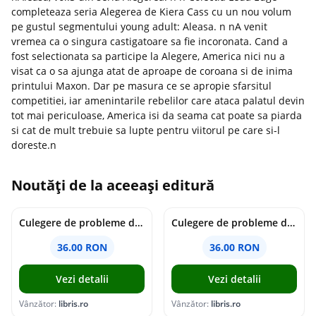
completeaza seria Alegerea de Kiera Cass cu un nou volum
pe gustul segmentului young adult: Aleasa. n nA venit
vremea ca o singura castigatoare sa fie incoronata. Cand a
fost selectionata sa participe la Alegere, America nici nu a
visat ca o sa ajunga atat de aproape de coroana si de inima
printului Maxon. Dar pe masura ce se apropie sfarsitul
competitiei, iar amenintarile rebelilor care ataca palatul devin
tot mai periculoase, America isi da seama cat poate sa piarda
si cat de mult trebuie sa lupte pentru viitorul pe care si-l
doreste.n
Noutăți de la aceeași editură
Culegere de probleme de matematica - Clasa 7 - Ioana Monalisa Manea
Culegere de probleme de matematica - Clasa 6 - Ioana Monalisa Manea, Cristina Neagoe
36.00 RON
36.00 RON
Vezi detalii
Vezi detalii
Vânzător:
libris.ro
Vânzător:
libris.ro