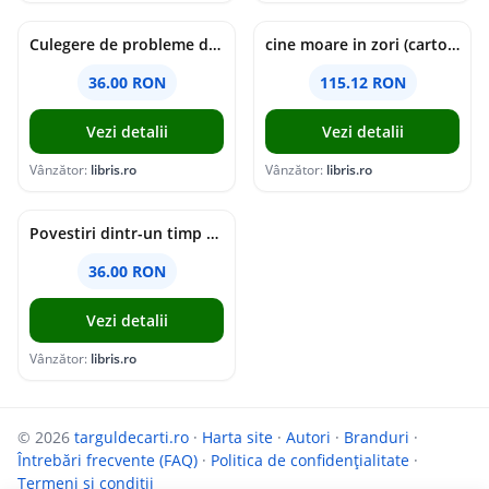
Culegere de probleme de matematica - Clasa 5 - Ioana Monalisa Manea, Cristina Neagoe
cine moare in zori (cartonata) - holly jackson
36.00 RON
115.12 RON
Vezi detalii
Vezi detalii
Vânzător:
libris.ro
Vânzător:
libris.ro
Povestiri dintr-un timp suspendat - Simona Mihutiu
36.00 RON
Vezi detalii
Vânzător:
libris.ro
© 2026
targuldecarti.ro
·
Harta site
·
Autori
·
Branduri
·
Întrebări frecvente (FAQ)
·
Politica de confidențialitate
·
Termeni si conditii