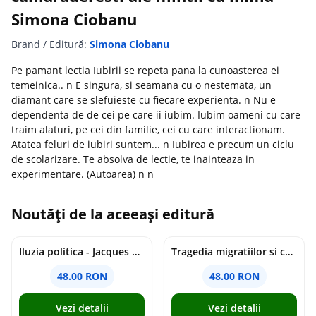
Simona Ciobanu
Brand / Editură:
Simona Ciobanu
Pe pamant lectia Iubirii se repeta pana la cunoasterea ei
temeinica.. n E singura, si seamana cu o nestemata, un
diamant care se slefuieste cu fiecare experienta. n Nu e
dependenta de de cei pe care ii iubim. Iubim oameni cu care
traim alaturi, pe cei din familie, cei cu care interactionam.
Atatea feluri de iubiri suntem... n Iubirea e precum un ciclu
de scolarizare. Te absolva de lectie, te inainteaza in
experimentare. (Autoarea) n n
Noutăți de la aceeași editură
Iluzia politica - Jacques Ellul
Tragedia migratiilor si caderea imperiilor. Sfantul Augustin si noi - Chantal Delsol
48.00 RON
48.00 RON
Vezi detalii
Vezi detalii