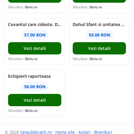
Vânzător:
libris.ro
Vânzător:
libris.ro
Cuvantul care zideste. Dialoguri - Vartan Arachelian
Duhul Sfant si unitatea Bisericii. Jurnal de Conciliu - Andre Scrima
57.00 RON
50.00 RON
Vezi detalii
Vezi detalii
Vânzător:
libris.ro
Vânzător:
libris.ro
Echipierii raporteaza
50.00 RON
Vezi detalii
Vânzător:
libris.ro
© 2026
targuldecarti.ro
·
Harta site
·
Autori
·
Branduri
·