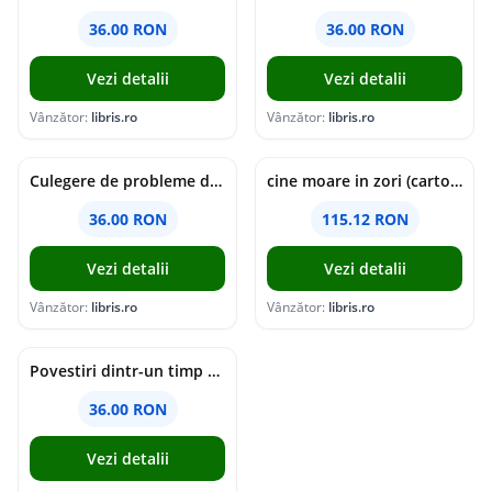
36.00 RON
36.00 RON
Vezi detalii
Vezi detalii
Vânzător:
libris.ro
Vânzător:
libris.ro
Culegere de probleme de matematica - Clasa 5 - Ioana Monalisa Manea, Cristina Neagoe
cine moare in zori (cartonata) - holly jackson
36.00 RON
115.12 RON
Vezi detalii
Vezi detalii
Vânzător:
libris.ro
Vânzător:
libris.ro
Povestiri dintr-un timp suspendat - Simona Mihutiu
36.00 RON
Vezi detalii