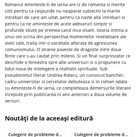
Romanul Aminteste-ti de iarna are iz de romanta si merita
citit pentru ca raspunde nu neaparat subiectiv la marile
intrebari de care am uitat, pentru ca naste alte intrebari si
pentru ca ne aminteste de acele adevaruri simple si
profunde stiute pe vremea cand inca visam. Istoria intima a
unui om scrisa din perspectiva momentelor revelatoare ale
vietii sale, traita intr-o societate alterata de agresiunea
comunismului. O stranie poveste de dragoste intre doua
fiinte care s-au cautat prin milenii. Si un final surprinzator ce
deschide o fereastra spre alte universuri si o propunere cu
totul noua de intelegere a realitatii spirituale. Sub
pseudonimul literar Undrea Rotaru, un cunoscut bancher,
cadru universitar si cercetator debuteaza si in roman odata
cu Aminteste-ti de iarna, ce completeaza demersurile literare
incepute prin publicarea in anii anteriori a doua volume de
versuri.
Noutăți de la aceeași editură
Culegere de probleme de matematica - Clasa 7 - Ioana Monalisa Manea
Culegere de probleme de matematica - Clasa 6 - Ioana Monalisa Manea, Cristina Neagoe