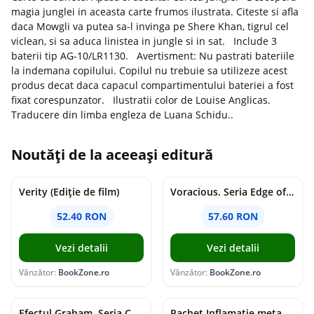
magia junglei in aceasta carte frumos ilustrata. Citeste si afla
daca Mowgli va putea sa-l invinga pe Shere Khan, tigrul cel
viclean, si sa aduca linistea in jungle si in sat. Include 3
baterii tip AG-10/LR1130. Avertisment: Nu pastrati bateriile
la indemana copilului. Copilul nu trebuie sa utilizeze acest
produs decat daca capacul compartimentului bateriei a fost
fixat corespunzator. Ilustratii color de Louise Anglicas.
Traducere din limba engleza de Luana Schidu..
Noutăți de la aceeași editură
Verity (Ediție de film)
Voracious. Seria Edge of Darkness Vol.2
52.40 RON
57.60 RON
Vezi detalii
Vezi detalii
Vânzător:
BookZone.ro
Vânzător:
BookZone.ro
Efectul Graham. Seria Campus Diaries Vol.1
Pachet Inflamație metabolism și creier