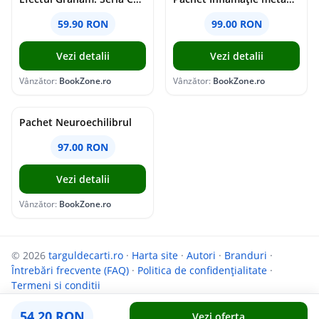
59.90 RON
99.00 RON
Vezi detalii
Vezi detalii
Vânzător:
BookZone.ro
Vânzător:
BookZone.ro
Pachet Neuroechilibrul
97.00 RON
Vezi detalii
Vânzător:
BookZone.ro
© 2026
targuldecarti.ro
·
Harta site
·
Autori
·
Branduri
·
Întrebări frecvente (FAQ)
·
Politica de confidențialitate
·
Termeni si conditii
Parteneri:
InfoCompanii.ro
și
GoShopping.ro
54.20 RON
Vezi oferta