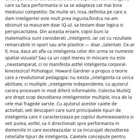
care sa faca performanta si sa se adapteze cat mai bine
mediului competitiv. De multe ori, insa, definitia pe care o
dam inteligentei este mult prea ingusta,fiindca ne-am
obisnuit sa masuram doar IQ-ul, sa testam doar logica si
perspicacitatea. Din aceasta eroare, copiii buni la
matemallica sunt considerati „inteligenti, iar cei cu rezultate
remarcabile in sport sau arte plastice — doar „talentati. Ce-ar
fi, insa, daca ati afla ca inteligenta celor din urma se numeste
spatial-vizuala? Sau ca un copil mereu in miscare nu este
„neastamparat, ci isi manifesta astfel inteligenta corporal-
kinestezica? Psihologul. Howard Gardner a propus o teorie
care a revolutionat pedagogia: nu exista „inteligenta ca unica
abilitate, ci multiple „inteligente independente, cu ajutorul
carora procesam in mod diferit informatiile. Colectia MultiQ
are drept scop dezvoltarea inteligentelor multiple, inca de la
cele mai fragede varste. Cu ajutorul acestor caiete de
activitati, veti descoperi care sunt principalele tipuri de
inteligenta care il caracterizeaza pe copilul dumneavoastra si
veti putea, astfel, sa il directionati spre performanta in
domeniile in care exceleaza,dar si sa incurajati dezvoltarea
celorlalte tipuri de inteligenta. Caietele concepute pentru