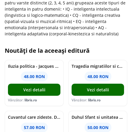
patru varste distincte (2, 3, 4, 5 ani) grupeaza aceste tipuri de
inteligenta in patru domenii: • IQ - inteligenta intelectuala
(lingvistica si logico-matematica) • CQ - inteligenta creativa
(spatial-vizuala si muzical-ritmica) • EQ - inteligenta
emotionala (interpersonala si intrapersonala) • AQ -
inteligenta adaptativa (corporal-kinestezica si naturalista)
Noutăți de la aceeași editură
Iluzia politica - Jacques Ellul
Tragedia migratiilor si caderea imperiilor. Sfantul Augustin si noi - Chantal Delsol
48.00 RON
48.00 RON
Vezi detalii
Vezi detalii
Vânzător:
libris.ro
Vânzător:
libris.ro
Cuvantul care zideste. Dialoguri - Vartan Arachelian
Duhul Sfant si unitatea Bisericii. Jurnal de Conciliu - Andre Scrima
57.00 RON
50.00 RON