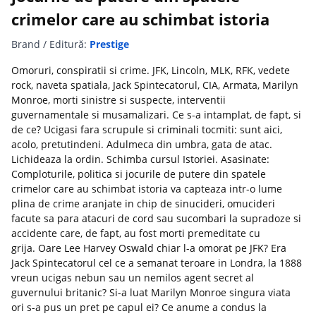
crimelor care au schimbat istoria
Brand / Editură:
Prestige
Omoruri, conspiratii si crime. JFK, Lincoln, MLK, RFK, vedete
rock, naveta spatiala, Jack Spintecatorul, CIA, Armata, Marilyn
Monroe, morti sinistre si suspecte, interventii
guvernamentale si musamalizari. Ce s-a intamplat, de fapt, si
de ce? Ucigasi fara scrupule si criminali tocmiti: sunt aici,
acolo, pre­tutindeni. Adulmeca din umbra, gata de atac.
Lichidea­za la ordin. Schimba cursul Istoriei. Asasinate:
Comploturile, po­litica si jocurile de putere din spatele
crimelor care au schimbat istoria va capteaza intr-o lume
plina de crime aranjate in chip de sinucideri, omucideri
facute sa para atacuri de cord sau sucombari la supradoze si
accidente care, de fapt, au fost morti premeditate cu
grija. Oare Lee Harvey Oswald chiar l-a omorat pe JFK? Era
Jack Spintecatorul cel ce a semanat teroare in Londra, la 1888
vreun ucigas nebun sau un nemilos agent secret al
guvernului britanic? Si-a luat Marilyn Monroe singura viata
ori s-a pus un pret pe capul ei? Ce anume a condus la