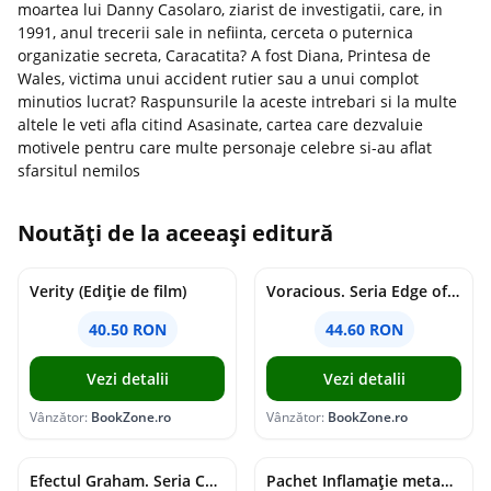
moartea lui Danny Casolaro, ziarist de investigatii, care, in
1991, anul trecerii sale in nefiinta, cerceta o puternica
organizatie secreta, Caracatita? A fost Diana, Printesa de
Wales, victima unui accident rutier sau a unui complot
minutios lucrat? Raspunsurile la aceste intrebari si la multe
altele le veti afla citind Asasinate, cartea care dezvaluie
motivele pentru care multe personaje celebre si-au aflat
sfarsitul nemilos
Noutăți de la aceeași editură
Verity (Ediție de film)
Voracious. Seria Edge of Darkness Vol.2
40.50 RON
44.60 RON
Vezi detalii
Vezi detalii
Vânzător:
BookZone.ro
Vânzător:
BookZone.ro
Efectul Graham. Seria Campus Diaries Vol.1
Pachet Inflamație metabolism și creier