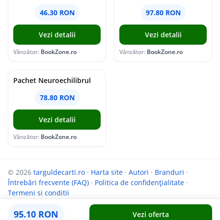
46.30 RON
97.80 RON
Vezi detalii
Vezi detalii
Vânzător:
BookZone.ro
Vânzător:
BookZone.ro
Pachet Neuroechilibrul
78.80 RON
Vezi detalii
Vânzător:
BookZone.ro
© 2026
targuldecarti.ro
·
Harta site
·
Autori
·
Branduri
·
Întrebări frecvente (FAQ)
·
Politica de confidențialitate
·
Termeni si conditii
Parteneri:
InfoCompanii.ro
și
GoShopping.ro
95.10 RON
Vezi oferta