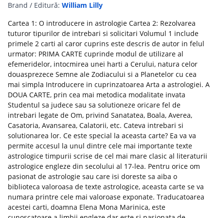
Brand / Editură:
William Lilly
Cartea 1: O introducere in astrologie Cartea 2: Rezolvarea
tuturor tipurilor de intrebari si solicitari Volumul 1 include
primele 2 carti al caror cuprins este descris de autor in felul
urmator: PRIMA CARTE cuprinde modul de utilizare al
efemeridelor, intocmirea unei harti a Cerului, natura celor
douasprezece Semne ale Zodiacului si a Planetelor cu cea
mai simpla Introducere in cuprinzatoarea Arta a astrologiei. A
DOUA CARTE, prin cea mai metodica modalitate invata
Studentul sa judece sau sa solutioneze oricare fel de
intrebari legate de Om, privind Sanatatea, Boala, Averea,
Casatoria, Avansarea, Calatorii, etc. Cateva intrebari si
solutionarea lor. Ce este special la aceasta carte? Ea va va
permite accesul la unul dintre cele mai importante texte
astrologice timpurii scrise de cel mai mare clasic al literaturii
astrologice engleze din secolului al 17-lea. Pentru orice om
pasionat de astrologie sau care isi doreste sa aiba o
biblioteca valoroasa de texte astrologice, aceasta carte se va
numara printre cele mai valoroase exponate. Traducatoarea
acestei carti, doamna Elena Mona Marinica, este
cunoscatoare a limbii engleze dar este si pasionata de