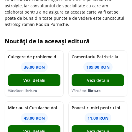
astrolgie, iar consultantul de specialitate cu care am
colaborat pentru a ne asigura ca aceasta carte va fi cat se
poate de buna din toate punctele de vedere este cunoscutul
astrolog roman Rodica Purniche.
Noutăți de la aceeași editură
Culegere de probleme de matematica - Clasa 8 - Ioana Monalisa Manea, Cristina Neagoe
Comentariu Patristic la Scriptura. Vechiul Testament II. Geneza, 12-50 - George Claudiu Tutu, Mark Sheridan, Alexander Baumgarten, Thomas C. Oden
36.00 RON
109.00 RON
Vezi detalii
Vezi detalii
Vânzător:
libris.ro
Vânzător:
libris.ro
Miorlau si Cutulache Vol.1: Cu bicicleta pana la Luna - Timo Parvela
Povestiri mici pentru inimi mari - Adrian Chiaga, Cristina Chiaga
49.00 RON
11.00 RON
Vezi detalii
Vezi detalii