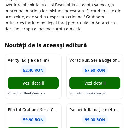
aventura absoluta. Axel si Beast abia asteapta sa mearga
impreuna in prima lor misiune adevarata. Si cand in cele din
urma vine, este vorba despre un criminal! Grabbem
Industries fac in mod ilegal foraj pentru ulei in Antarctica -
dar cum scapa ei basma curata din asta
Noutăți de la aceeași editură
Verity (Ediție de film)
Voracious. Seria Edge of Darkness Vol.2
52.40 RON
57.60 RON
Vezi detalii
Vezi detalii
Vânzător:
BookZone.ro
Vânzător:
BookZone.ro
Efectul Graham. Seria Campus Diaries Vol.1
Pachet Inflamație metabolism și creier
59.90 RON
99.00 RON