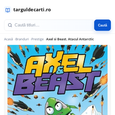
Caută
Acasă
Branduri
Prestige
Axel si Beast. Atacul Antarctic