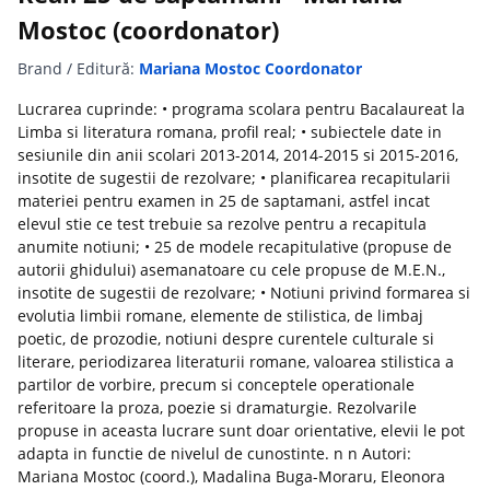
Mostoc (coordonator)
Brand / Editură:
Mariana Mostoc Coordonator
Lucrarea cuprinde: • programa scolara pentru Bacalaureat la
Limba si literatura romana, profil real; • subiectele date in
sesiunile din anii scolari 2013-2014, 2014-2015 si 2015-2016,
insotite de sugestii de rezolvare; • planificarea recapitularii
materiei pentru examen in 25 de saptamani, astfel incat
elevul stie ce test trebuie sa rezolve pentru a recapitula
anumite notiuni; • 25 de modele recapitulative (propuse de
autorii ghidului) asemanatoare cu cele propuse de M.E.N.,
insotite de sugestii de rezolvare; • Notiuni privind formarea si
evolutia limbii romane, elemente de stilistica, de limbaj
poetic, de prozodie, notiuni despre curentele culturale si
literare, periodizarea literaturii romane, valoarea stilistica a
partilor de vorbire, precum si conceptele operationale
referitoare la proza, poezie si dramaturgie. Rezolvarile
propuse in aceasta lucrare sunt doar orientative, elevii le pot
adapta in functie de nivelul de cunostinte. n n Autori:
Mariana Mostoc (coord.), Madalina Buga-Moraru, Eleonora