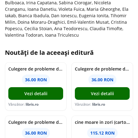
Bulboaca, Irina Capatana, Sabina Ciorogar, Nicoleta
Cranganu, Ioana Danetiu, Violeta Fuica, Maria Gheorghe, Ela
Iakab, Bianca Ibadula, Dan Ionescu, Eugenia Ionita, Tihomir
Milin, Doina Moraru-Draghici, Emil-Valentin Musat, Cristina
Popescu, Cecilia Stoian, Ana Teodorescu, Claudia Timofte,
Valentina Todoran, Ioana Triculescu
Noutăți de la aceeași editură
Culegere de probleme de matematica - Clasa 7 - Ioana Monalisa Manea
Culegere de probleme de matematica - Clasa 6 - Ioana Monalisa Manea, Cristina Neagoe
36.00 RON
36.00 RON
Vezi detalii
Vezi detalii
Vânzător:
libris.ro
Vânzător:
libris.ro
Culegere de probleme de matematica - Clasa 5 - Ioana Monalisa Manea, Cristina Neagoe
cine moare in zori (cartonata) - holly jackson
36.00 RON
115.12 RON