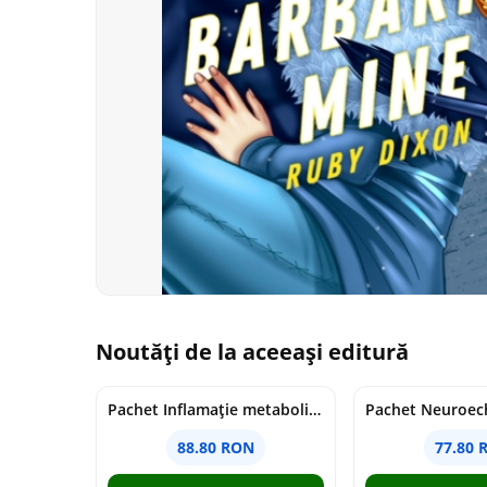
Noutăți de la aceeași editură
Pachet Inflamație metabolism și creier
Pachet Neuroech
88.80 RON
77.80 