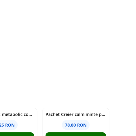
Pachet Reset metabolic complet
Pachet Creier calm minte puternică
.25 RON
78.80 RON