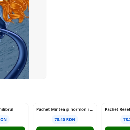
ilibrul
Pachet Mintea și hormonii tăi
RON
78.40 RON
78