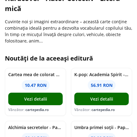
mică
Cuvinte noi și imagini extraordinare – această carte conține
combinația ideală pentru a dezvolta vocabularul copilului tău,
în timp ce micuțul învață despre culori, vehicule, obiecte
folositoare, anim...
Noutăți de la aceeași editură
Cartea mea de colorat Moș Crăciun - Paperback - *** - Didactica Publishing House
K-pop: Academia Spirit - Paperback brosat - Joheun Lee - Bookzone
10.47 RON
56.91 RON
Vezi detalii
Vezi detalii
Vânzător:
cartepedia.ro
Vânzător:
cartepedia.ro
Alchimia secretelor - Paperback brosat - Stephanie Garber - Bookzone
Umbra primei soții - Paperback brosat - Adele Parks - Bookzone