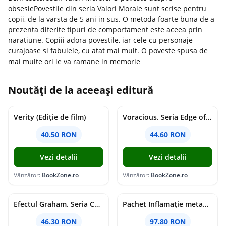
obsesiePovestile din seria Valori Morale sunt scrise pentru
copii, de la varsta de 5 ani in sus. O metoda foarte buna de a
prezenta diferite tipuri de comportament este aceea prin
naratiune. Copiii adora povestile, iar cele cu personaje
curajoase si fabulele, cu atat mai mult. O poveste spusa de
mai multe ori le va ramane in memorie
Noutăți de la aceeași editură
Verity (Ediție de film)
Voracious. Seria Edge of Darkness Vol.2
40.50 RON
44.60 RON
Vezi detalii
Vezi detalii
Vânzător:
BookZone.ro
Vânzător:
BookZone.ro
Efectul Graham. Seria Campus Diaries Vol.1
Pachet Inflamație metabolism și creier
46.30 RON
97.80 RON