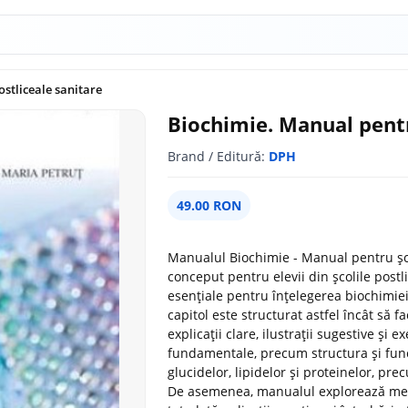
ostliceale sanitare
Biochimie. Manual pentr
Brand / Editură:
DPH
49.00 RON
Manualul Biochimie - Manual pentru șco
conceput pentru elevii din școlile postl
esențiale pentru înțelegerea biochimiei
capitol este structurat astfel încât să 
explicații clare, ilustrații sugestive ș
fundamentale, precum structura și func
glucidelor, lipidelor și proteinelor, pr
De asemenea, manualul explorează mec