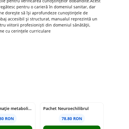
 utile pentru verificarea cunoștințelor dobândite.Acest
regătesc pentru o carieră în domeniul sanitar, dar
ine dorește să își aprofundeze cunoștințele de
mbaj accesibil și structurat, manualul reprezintă un
u viitorii profesioniști din domeniul sănătății,
me cu cerințele curriculare
Pachet Inflamație metabolism și creier
Pachet Neuroechilibrul
.80 RON
78.80 RON