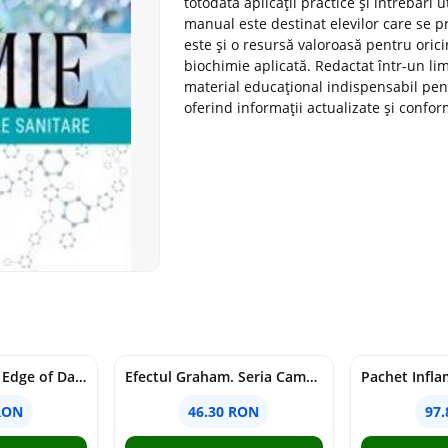
totodată aplicații practice și întrebări
manual este destinat elevilor care se p
este și o resursă valoroasă pentru oric
biochimie aplicată. Redactat într-un li
material educațional indispensabil pentr
oferind informații actualizate și confor
Voracious. Seria Edge of Darkness Vol.2
Efectul Graham. Seria Campus Diaries Vol.1
RON
46.30 RON
97