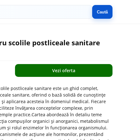
Caută
u scolile postliceale sanitare
Vezi oferta
lile postliceale sanitare este un ghid complet,
iceale sanitare, oferind o bază solidă de cunoștințe
 și aplicarea acesteia în domeniul medical. Fiecare
faciliteze învățarea conceptelor complexe, prin
i exemple practice.Cartea abordează în detaliu teme
ția compușilor organici și anorganici, metabolismul
ecum și rolul enzimelor în funcționarea organismului.
anismele de acțiune ale hormonilor, prezentând