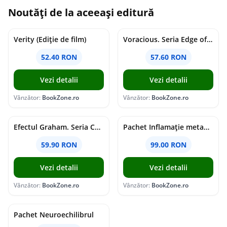
Noutăți de la aceeași editură
Verity (Ediție de film)
Voracious. Seria Edge of Darkness Vol.2
52.40 RON
57.60 RON
Vezi detalii
Vezi detalii
Vânzător:
BookZone.ro
Vânzător:
BookZone.ro
Efectul Graham. Seria Campus Diaries Vol.1
Pachet Inflamație metabolism și creier
59.90 RON
99.00 RON
Vezi detalii
Vezi detalii
Vânzător:
BookZone.ro
Vânzător:
BookZone.ro
Pachet Neuroechilibrul