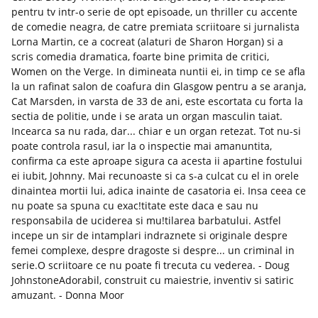
pentru tv intr-o serie de opt episoade, un thriller cu accente
de comedie neagra, de catre premiata scriitoare si jurnalista
Lorna Martin, ce a cocreat (alaturi de Sharon Horgan) si a
scris comedia dramatica, foarte bine primita de critici,
Women on the Verge. In dimineata nuntii ei, in timp ce se afla
la un rafinat salon de coafura din Glasgow pentru a se aranja,
Cat Marsden, in varsta de 33 de ani, este escortata cu forta la
sectia de politie, unde i se arata un organ masculin taiat.
Incearca sa nu rada, dar... chiar e un organ retezat. Tot nu-si
poate controla rasul, iar la o inspectie mai amanuntita,
confirma ca este aproape sigura ca acesta ii apartine fostului
ei iubit, Johnny. Mai recunoaste si ca s-a culcat cu el in orele
dinaintea mortii lui, adica inainte de casatoria ei. Insa ceea ce
nu poate sa spuna cu exac!titate este daca e sau nu
responsabila de uciderea si mu!tilarea barbatului. Astfel
incepe un sir de intamplari indraznete si originale despre
femei complexe, despre dragoste si despre... un criminal in
serie.O scriitoare ce nu poate fi trecuta cu vederea. - Doug
JohnstoneAdorabil, construit cu maiestrie, inventiv si satiric
amuzant. - Donna Moor