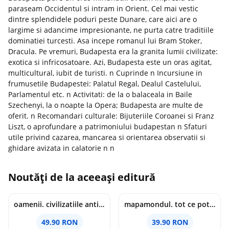
paraseam Occidentul si intram in Orient. Cel mai vestic
dintre splendidele poduri peste Dunare, care aici are o
largime si adancime impresionante, ne purta catre traditiile
dominatiei turcesti. Asa incepe romanul lui Bram Stoker,
Dracula. Pe vremuri, Budapesta era la granita lumii civilizate:
exotica si infricosatoare. Azi, Budapesta este un oras agitat,
multicultural, iubit de turisti. n Cuprinde n Incursiune in
frumusetile Budapestei: Palatul Regal, Dealul Castelului,
Parlamentul etc. n Activitati: de la o balaceala in Baile
Szechenyi, la o noapte la Opera; Budapesta are multe de
oferit. n Recomandari culturale: Bijuteriile Coroanei si Franz
Liszt, o aprofundare a patrimoniului budapestan n Sfaturi
utile privind cazarea, mancarea si orientarea observatii si
ghidare avizata in calatorie n n
Noutăți de la aceeași editură
oamenii. civilizatiile antice si lucrurile uluitoare pe care le-au creat - jonny marx, charlie davis
mapamondul. tot ce poti invata dintr-o harta - raquel martin
49.90 RON
39.90 RON