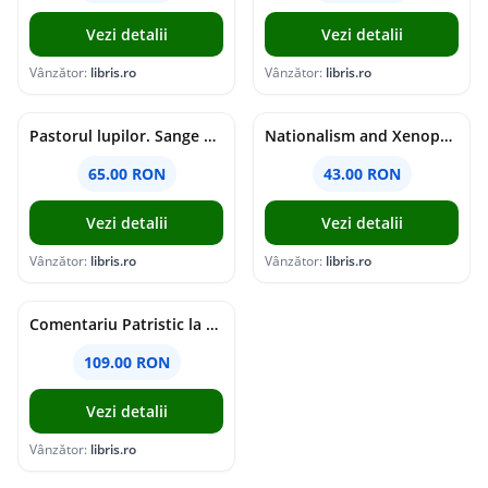
Vezi detalii
Vezi detalii
Vânzător:
libris.ro
Vânzător:
libris.ro
Pastorul lupilor. Sange de varcolac - Larisa Toader
Nationalism and Xenophobia in Post-Soviet Russia - Ioana Madalina Miron
65.00 RON
43.00 RON
Vezi detalii
Vezi detalii
Vânzător:
libris.ro
Vânzător:
libris.ro
Comentariu Patristic la Scriptura. Vechiul Testament II. Geneza, 12-50 - George Claudiu Tutu, Mark Sheridan, Alexander Baumgarten, Thomas C. Oden
109.00 RON
Vezi detalii
Vânzător:
libris.ro