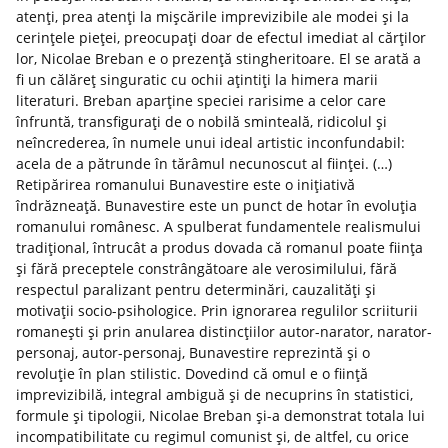
atenţi, prea atenţi la mişcările imprevizibile ale modei şi la
cerinţele pieţei, preocupaţi doar de efectul imediat al cărţilor
lor, Nicolae Breban e o prezenţă stingheritoare. El se arată a
fi un călăreţ singuratic cu ochii aţintiţi la himera marii
literaturi. Breban aparţine speciei rarisime a celor care
înfruntă, transfiguraţi de o nobilă sminteală, ridicolul şi
neîncrederea, în numele unui ideal artistic inconfundabil:
acela de a pătrunde în tărâmul necunoscut al fiinţei. (…)
Retipărirea romanului Bunavestire este o iniţiativă
îndrăzneaţă. Bunavestire este un punct de hotar în evoluţia
romanului românesc. A spulberat fundamentele realismului
tradiţional, întrucât a produs dovada că romanul poate fiinţa
şi fără preceptele constrângătoare ale verosimilului, fără
respectul paralizant pentru determinări, cauzalităţi şi
motivaţii socio-psihologice. Prin ignorarea regulilor scriiturii
romaneşti şi prin anularea distincţiilor autor-narator, narator-
personaj, autor-personaj, Bunavestire reprezintă şi o
revoluţie în plan stilistic. Dovedind că omul e o fiinţă
imprevizibilă, integral ambiguă şi de necuprins în statistici,
formule şi tipologii, Nicolae Breban şi-a demonstrat totala lui
incompatibilitate cu regimul comunist şi, de altfel, cu orice