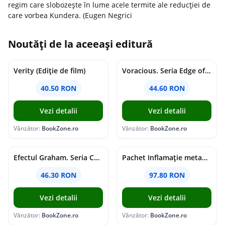
regim care slobozeşte în lume acele termite ale reducţiei de
care vorbea Kundera. (Eugen Negrici
Noutăți de la aceeași editură
Verity (Ediție de film)
Voracious. Seria Edge of Darkness Vol.2
40.50 RON
44.60 RON
Vezi detalii
Vezi detalii
Vânzător:
BookZone.ro
Vânzător:
BookZone.ro
Efectul Graham. Seria Campus Diaries Vol.1
Pachet Inflamație metabolism și creier
46.30 RON
97.80 RON
Vezi detalii
Vezi detalii
Vânzător:
BookZone.ro
Vânzător:
BookZone.ro